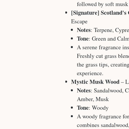
followed by soft musk
[Signature] Scotland's
Escape
Notes
: Terpene, Cypr
Tone
: Green and Cal
A serene fragrance ins
Freshly cut grass blen
the grass tips, creati
experience.
Mystic Musk Wood
– L
Notes
: Sandalwood, 
Amber, Musk
Tone
: Woody
A woody fragrance for 
combines sandalwood,