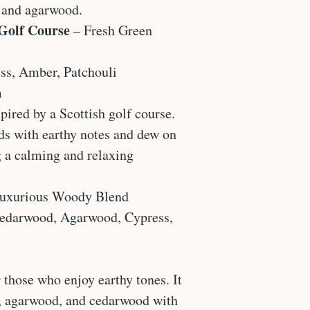
 and agarwood.
 Golf Course
– Fresh Green
ess, Amber, Patchouli
m
pired by a Scottish golf course.
ds with earthy notes and dew on
ng a calming and relaxing
uxurious Woody Blend
Cedarwood, Agarwood, Cypress,
those who enjoy earthy tones. It
 agarwood, and cedarwood with