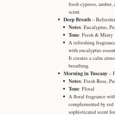
fresh cypress, amber, 
scent.
Deep Breath
– Refreshi
Notes
: Eucalyptus, P
Tone
: Fresh & Minty
A refreshing fragranc
with eucalyptus essent
It creates a calm atmo
breathing.
Morning in Tuscany
– F
Notes
: Fresh Rose, P
Tone
: Floral
A floral fragrance wit
complemented by red a
sophisticated scent fo