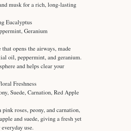
and musk for a rich, long-lasting
ng Eucalyptus
eppermint, Geranium
e that opens the airways, made
ial oil, peppermint, and geranium.
sphere and helps clear your
loral Freshness
eony, Suede, Carnation, Red Apple
h pink roses, peony, and carnation,
pple and suede, giving a fresh yet
r everyday use.