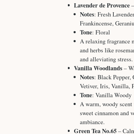
Lavender de Provence
–
Notes
: Fresh Lavender
Frankincense, Geraniu
Tone
: Floral
A relaxing fragrance m
and herbs like rosema
and alleviating stress.
Vanilla Woodlands
– Wa
Notes
: Black Pepper
Vetiver, Iris, Vanilla
Tone
: Vanilla Woody
A warm, woody scent w
sweet cinnamon and ve
ambiance.
Green Tea No.65
– Calm