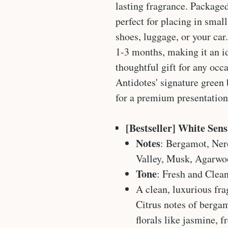
lasting fragrance. Packaged 
perfect for placing in smal
shoes, luggage, or your car
1-3 months, making it an i
thoughtful gift for any occ
Antidotes' signature green 
for a premium presentation
[Bestseller] White Sens
Notes
: Bergamot, Nero
Valley, Musk, Agarwo
Tone
: Fresh and Clea
A clean, luxurious fra
Citrus notes of berga
florals like jasmine, fr