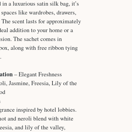
in a luxurious satin silk bag, it’s
l spaces like wardrobes, drawers,
. The scent lasts for approximately
deal addition to your home or a
asion. The sachet comes in
box, along with free ribbon tying
.
ation
– Elegant Freshness
li, Jasmine, Freesia, Lily of the
od
n
grance inspired by hotel lobbies.
mot and neroli blend with white
eesia, and lily of the valley,