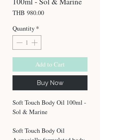
100ml - Sol & Marine
Price
THB 980.00
Quantity
*
Add to Cart
Buy Now
Soft Touch Body Oil 100ml -
Sol & Marine
Soft Touch Body Oil
A specially formulated body