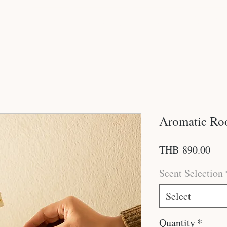
Home
Our Story
Products
Stores
Aromatic Ro
Pric
THB 890.00
Scent Selection
Select
Quantity
*