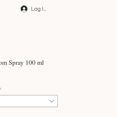
Log In
om Spray 100 ml
e
*